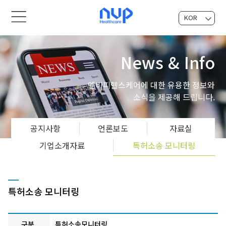
KOR
EN
News & Info
엔비피헬스케어에 대한 유용한 정보와
소식을 제공해 드립니다.
공지사항
언론보도
자료실
기업소개자료
특허소송 모니터링
특허소송 모니터링
구분
특허소송모니터링