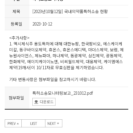
제목
[2023년10월12일] 국내의약품특허소송 현황
등록일
2023-10-12
<추가사항>
1. 멕시제식주 용도특허에 대해 대한뉴팜, 한국팜비오, 에스케이케
미칼, 동구바이오제약, 휴온스, 휴온스메디텍, 마더스제약, 보령, 제
뉴원사이언스, 제뉴파마, 하나제약, 동광제약, 삼진제약, 광동제약,
한화제약, 에이치케이이노엔, 비씨월드제약, 대웅제약, 케이엠에스
제약(19개사)이 10/11자로 무효심판을 제기하였습니다.
기타 변동사항은 첨부파일을 참고하시기 바랍니다.
특허소송모니터링보고_231012.pdf
첨부파일