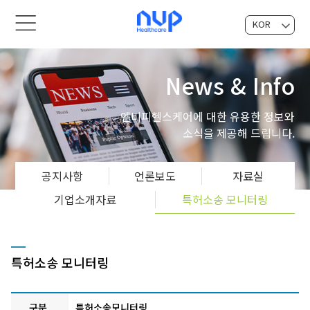
KOR
EN
News & Info
엔비피헬스케어에 대한 유용한 정보와
소식을 제공해 드립니다.
공지사항
언론보도
자료실
기업소개자료
특허소송 모니터링
특허소송 모니터링
구분
특허소송모니터링