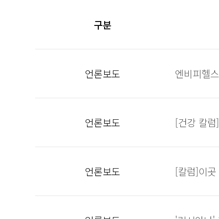
구분
언론보도
엔비피헬스
언론보도
[건강 칼럼
언론보도
[칼럼]이곳