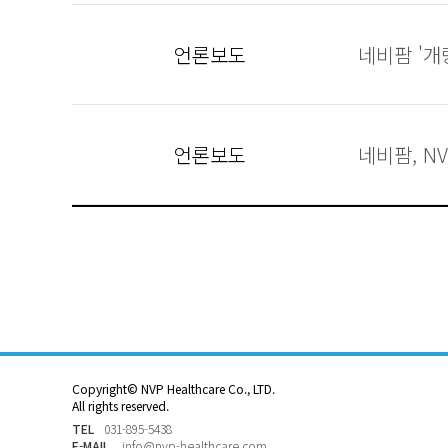
언론보도
네비팜 '
언론보도
네비팜, N
Copyright© NVP Healthcare Co., LTD.
All rights reserved.
TEL
031-895-5438
E-MAIL
info@nvp-healthcare.com