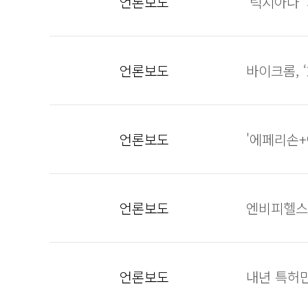
언론보도
'릭시아나'
언론보도
바이크롬, 
언론보도
'에페리손+
언론보도
엔비피헬스케
언론보도
내년 특허만