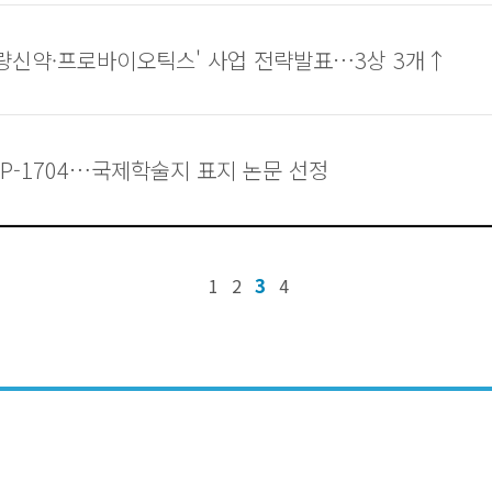
개량신약·프로바이오틱스' 사업 전략발표…3상 3개↑
VP-1704…국제학술지 표지 논문 선정
3
1
2
4