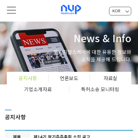
KOR
EN
News & Info
엔비피헬스케어에 대한 유용한 정보와
소식을 제공해 드립니다.
공지사항
언론보도
자료실
기업소개자료
특허소송 모니터링
공지사항
제목
제14기 정기주주총회 소집 공고